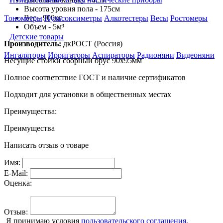
Высота уровня пола - 175см
Вес - 900кг
Тонометры
Пульсоксиметры
Алкотестеры
Весы
Ростомеры
Объем - 5м
³
Детские товары
Производитель:
дкРОСТ (Россия)
Ингаляторы
Ирригаторы
Аспираторы
Радионяни
Видеоняни
Несущие стойки сборный брус 90х95мм
Полное соответствие ГОСТ и наличие сертификатов
Подходит для установки в общественных местах
Преимущества:
Преимущества
Написать отзыв о товаре
Имя:
E-Mail:
Оценка:
Отзыв:
Я принимаю условия
пользовательского соглашения
.