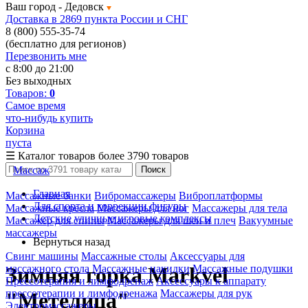
Ваш город -
Дедовск
Доставка в 2869 пункта России и СНГ
8 (800) 555-35-74
(бесплатно для регионов)
Перезвонить мне
с 8:00 до 21:00
Без выходных
Товаров:
0
Самое время
что-нибудь купить
Корзина
пуста
☰
Каталог товаров
более 3790 товаров
Массаж
Поиск
Главная
Массажные банки
Вибромассажеры
Виброплатформы
Для спорта и коррекции фигуры
Массажные кресла
Массажеры для ног
Массажеры для тела
Детские уличные игровые комплексы
Массажер для спины
Массажеры для шеи и плеч
Вакуумные
массажеры
Вернуться назад
Свинг машины
Массажные столы
Аксессуары для
массажного стола
Массажные накидки
Массажные подушки
Зимняя горка Markvel
Прессотерапия и лимфодренаж
Аксессуары к аппарату
прессотерапии и лимфодренажа
Массажеры для рук
"Метелица"
Электромассажеры