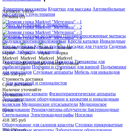
Домашние массажеры
Кушетки для массажа
Автомобильные
Артикул: 19930
массажеры
Стоун-терапия
Отзывы (0)
Уход за больными и пожилыми
Ходунки
Ходунки-роллаторы
Противопролежневые матрасы
Подушки противопролежневые
Кресла каталки
Инвалидные
кресла-коляски
Кресла-туалеты
Насадки для туалета
Сиденья,
стулья, табуреты для ванной
Туалетно-душевые стулья
Пандусы
Тренажеры для
реабилитации
Поручни и ступеньки для ванной
Подъемники
для инвалидов
Слуховые аппараты
Мебель для инвалидов
380 350 руб
Стоимость доставки
Для компаний и специалистов
Срок доставки
Наличие уточняйте
Медицинские кровати
Физиотерапевтические аппараты
уточняйте
Дополнительное оборудование к кроватям и инвалидным
уточняйте
коляскам
Медицинские отсасыватели
Медицинское
оборудование
Рециркуляторы-облучатели бактерицидные
Цена:
Светильники
Электрокардиографы
Носилки
418 385
руб
Оборудование для салонов красоты
Столики прикроватные
380 350
руб
Прикроватные мониторы
Лабораторное оборудование