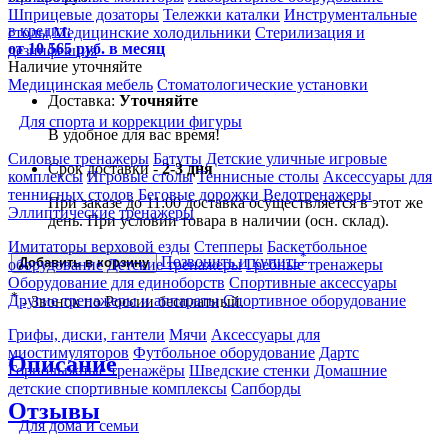
Шприцевые дозаторы
Тележки каталки
Инструментальные
в кредит:
столы
Медицинские холодильники
Стерилизация и
от 10 565 руб. в месяц
дезинфекция
Наличие уточняйте
Медицинская мебель
Стоматологические установки
Доставка:
Уточняйте
Для спорта и коррекции фигуры
В удобное для вас время!
Силовые тренажеры
Батуты
Детские уличные игровые
Срок доставки -
2-3 дня
комплексы
Игровые столы
Теннисные столы
Аксессуары для
теннисных столов
Беговые дорожки
Велотренажеры
При заказе до 11:00 доставка осуществляется в этот же
Эллиптические тренажеры
день. При условии товара в наличии (осн. склад).
Имитаторы верховой езды
Степперы
Баскетбольное
*
Позвонить и купить
Добавить в корзину
оборудование
Детские тренажеры
Гребные тренажеры
Оборудование для единоборств
Спортивные аксессуары
*
Другие тренажеры и аппараты
Спортивное оборудование
- Звонок по России бесплатный.
Грифы, диски, гантели
Мячи
Аксессуары для
миостимуляторов
Футбольное оборудование
Дартс
Описание
Горнолыжные тренажёры
Шведские стенки
Домашние
детские спортивные комплексы
Сапборды
Отзывы
Для дома и семьи