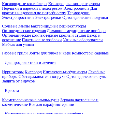
Кислородные коктейлеры
Кислородные концентраторы
Перчатки и варежки с подогревом
Электроодеяла
Для
красоты и здоровья по потребностям
Термоодеяла
Электропростыни
Электрогрелки
Ортопедические подушки
Солевые лампы
Бактерицидные рециркуляторы
Ортопедические изделия
Домашние медицинские приборы
Ортопедические компьютерные кресла и стулья
Декор и
освещение
Пластиковые хозблоки
Уличные обогреватели
Мебель для улицы
Газовые грили
Зонты для пляжа и кафе
Компостеры садовые
Для профилактики и лечения
Ирригаторы
Кислород
Ингаляторы/небулайзеры
Лечебные
приборы
Обеззараживатели воздуха
Ортопедические стулья
Защита от вирусов
Красота
Косметологические лампы-лупы
Зеркала настольные и
косметические
Все для парафинотерапии
Измерительные и диагностические приборы