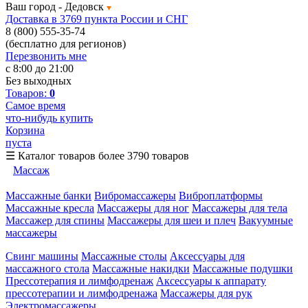
Ваш город -
Дедовск
Доставка в 3769 пункта России и СНГ
8 (800) 555-35-74
(бесплатно для регионов)
Перезвонить мне
с 8:00 до 21:00
Без выходных
Товаров:
0
Самое время
что-нибудь купить
Корзина
пуста
☰
Каталог товаров
более 3790 товаров
Массаж
Массажные банки
Вибромассажеры
Виброплатформы
Массажные кресла
Массажеры для ног
Массажеры для тела
Массажер для спины
Массажеры для шеи и плеч
Вакуумные
массажеры
Свинг машины
Массажные столы
Аксессуары для
массажного стола
Массажные накидки
Массажные подушки
Прессотерапия и лимфодренаж
Аксессуары к аппарату
прессотерапии и лимфодренажа
Массажеры для рук
Электромассажеры