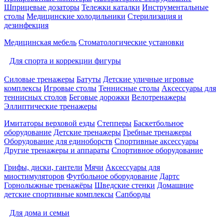
Шприцевые дозаторы
Тележки каталки
Инструментальные
столы
Медицинские холодильники
Стерилизация и
дезинфекция
Медицинская мебель
Стоматологические установки
Для спорта и коррекции фигуры
Силовые тренажеры
Батуты
Детские уличные игровые
комплексы
Игровые столы
Теннисные столы
Аксессуары для
теннисных столов
Беговые дорожки
Велотренажеры
Эллиптические тренажеры
Имитаторы верховой езды
Степперы
Баскетбольное
оборудование
Детские тренажеры
Гребные тренажеры
Оборудование для единоборств
Спортивные аксессуары
Другие тренажеры и аппараты
Спортивное оборудование
Грифы, диски, гантели
Мячи
Аксессуары для
миостимуляторов
Футбольное оборудование
Дартс
Горнолыжные тренажёры
Шведские стенки
Домашние
детские спортивные комплексы
Сапборды
Для дома и семьи