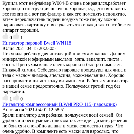
Купила этот небулайзер W004-B очень понравился,работает
хорошо,но инструкция не очень хорошая,куда,что вставлять
все понятно,а вот где фильтр и как его поменять непонятно,
затем переключатель подачи воздуха тоже где,ну можно
нарисовать картинку и все указать что и как,а так спасибо,сам
аппарат хороший.
0
1
Ингалятор паровой Bwell WN118
Юлия
2021-04-15 20:23:05
Покупала ребенку для ингаляций при сухом кашле. Дышим
минералкой и эфирными маслами: мята, эвкалипт, пихта,,
сосна. При сухом кашле очень хорошо и быстро помогает.
Никакой химии. Себе делаю паровые процедуры для лица и
тела с маслом лимона, апельсина, можжевельника. Хорошо
распаривает и питает кожу витаминами. Работы у ингалятора
в нашей семье предостаточно. Пользуемся третий год без
нареканий.
1
0
​Ингалятор компрессорный B.Well PRO-115 (паровозик)
Анастасия
2021-04-01 12:58:51
Брали ингалятор для ребенка, пользуемся всей семьей. Он
удобный и бесшумный, плюсом так же идет дизайн, ребенок
не боится и спокойно дышит в маске совместно играя. Что
очень удобно. В комплекте есть маски для взрослых, что