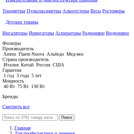
Тонометры
Пульсоксиметры
Алкотестеры
Весы
Ростомеры
Детские товары
Ингаляторы
Ирригаторы
Аспираторы
Радионяни
Видеоняни
Фильтры
Производитель
Amrus
Flaem Nuova
Альбедо
Мед-мос
Страна производитель
Италия
Китай
Россия
США
Гарантия
1 год
3 года
5 лет
Мощность
40 Вт
75 Вт
130 Вт
Бренды
Смотреть все
Поиск
Главная
Для профилактики и лечения