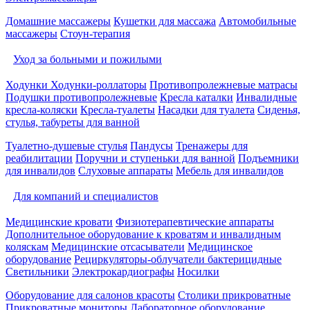
Домашние массажеры
Кушетки для массажа
Автомобильные
массажеры
Стоун-терапия
Уход за больными и пожилыми
Ходунки
Ходунки-роллаторы
Противопролежневые матрасы
Подушки противопролежневые
Кресла каталки
Инвалидные
кресла-коляски
Кресла-туалеты
Насадки для туалета
Сиденья,
стулья, табуреты для ванной
Туалетно-душевые стулья
Пандусы
Тренажеры для
реабилитации
Поручни и ступеньки для ванной
Подъемники
для инвалидов
Слуховые аппараты
Мебель для инвалидов
Для компаний и специалистов
Медицинские кровати
Физиотерапевтические аппараты
Дополнительное оборудование к кроватям и инвалидным
коляскам
Медицинские отсасыватели
Медицинское
оборудование
Рециркуляторы-облучатели бактерицидные
Светильники
Электрокардиографы
Носилки
Оборудование для салонов красоты
Столики прикроватные
Прикроватные мониторы
Лабораторное оборудование