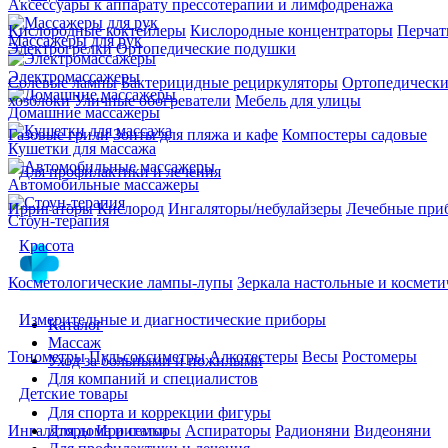
Аксессуары к аппарату прессотерапии и лимфодренажа
Кислородные коктейлеры
Кислородные концентраторы
Перчат
Массажеры для рук
Электрогрелки
Ортопедические подушки
Электромассажеры
Солевые лампы
Бактерицидные рециркуляторы
Ортопедически
хозблоки
Уличные обогреватели
Мебель для улицы
Домашние массажеры
Газовые грили
Зонты для пляжа и кафе
Компостеры садовые
Кушетки для массажа
Для профилактики и лечения
Автомобильные массажеры
Ирригаторы
Кислород
Ингаляторы/небулайзеры
Лечебные при
Стоун-терапия
Красота
Косметологические лампы-лупы
Зеркала настольные и космети
Измерительные и диагностические приборы
Каталог
Массаж
Тонометры
Пульсоксиметры
Алкотестеры
Весы
Ростомеры
Уход за больными и пожилыми
Для компаний и специалистов
Детские товары
Для спорта и коррекции фигуры
Для дома и семьи
Ингаляторы
Ирригаторы
Аспираторы
Радионяни
Видеоняни