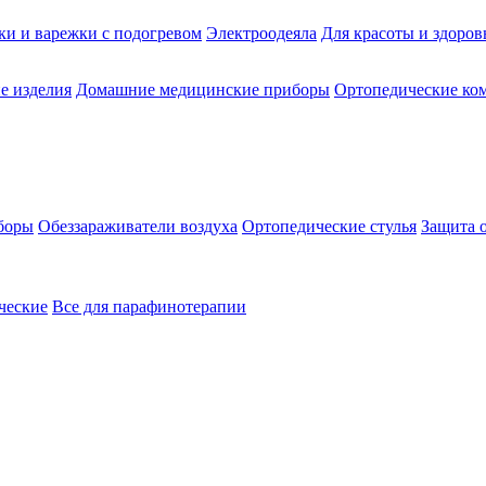
ки и варежки с подогревом
Электроодеяла
Для красоты и здоров
е изделия
Домашние медицинские приборы
Ортопедические ком
боры
Обеззараживатели воздуха
Ортопедические стулья
Защита 
ческие
Все для парафинотерапии