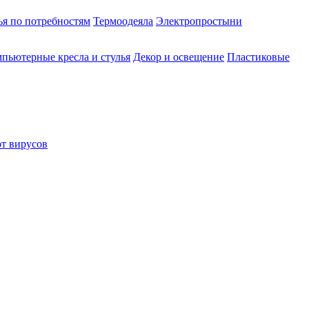
ья по потребностям
Термоодеяла
Электропростыни
пьютерные кресла и стулья
Декор и освещение
Пластиковые
от вирусов