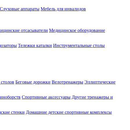
Слуховые аппараты
Мебель для инвалидов
ицинские отсасыватели
Медицинское оборудование
озаторы
Тележки каталки
Инструментальные столы
 столов
Беговые дорожки
Велотренажеры
Эллиптические
диноборств
Спортивные аксессуары
Другие тренажеры и
ские стенки
Домашние детские спортивные комплексы