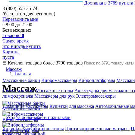
Доставка в 3769 пункта
8 (800) 555-35-74
(бесплатно для регионов)
Перезвонить мне
с 8:00 до 21:00
Без выходных
Товаров:
0
Самое время
что-нибудь купить
Корзина
пуста
☰
Каталог товаров
более 3790 товаров
Массаж
Главная
Массажные банки
Вибромассажеры
Виброплатформы
Массажн
Массаж
Свинг машины
Массажные столы
Аксессуары для массажного 
лимфодренажа
Массажеры для рук
Электромассажеры
Домашние массажеры
Кушетки для массажа
Автомобильные м
Массажные банки
Уход за больными и пожилыми
Вибромассажеры
Ходунки
Ходунки-роллаторы
Противопролежневые матрасы
П
Виброплатформы
табуреты для ванной