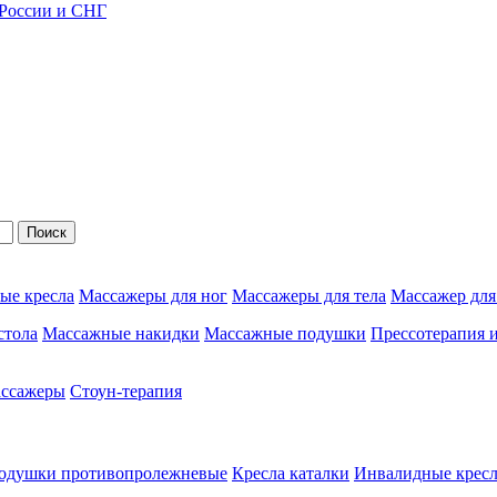
 России и СНГ
Поиск
ые кресла
Массажеры для ног
Массажеры для тела
Массажер для
стола
Массажные накидки
Массажные подушки
Прессотерапия 
ассажеры
Стоун-терапия
одушки противопролежневые
Кресла каталки
Инвалидные кресл