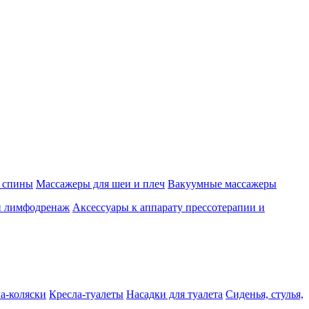
 спины
Массажеры для шеи и плеч
Вакуумные массажеры
и лимфодренаж
Аксессуары к аппарату прессотерапии и
а-коляски
Кресла-туалеты
Насадки для туалета
Сиденья, стулья,