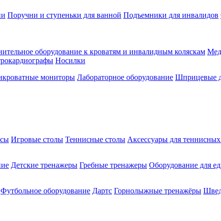
ии
Поручни и ступеньки для ванной
Подъемники для инвалидов
ительное оборудование к кроватям и инвалидным коляскам
Мед
трокардиографы
Носилки
икроватные мониторы
Лабораторное оборудование
Шприцевые д
ксы
Игровые столы
Теннисные столы
Аксессуары для теннисных
ние
Детские тренажеры
Гребные тренажеры
Оборудование для е
Футбольное оборудование
Дартс
Горнолыжные тренажёры
Швед