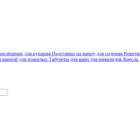
особление для купания
Подставки на ванну для сидения
Решетк
я ванной для пожилых
Табуреты для ванн для инвалидов
Кресла