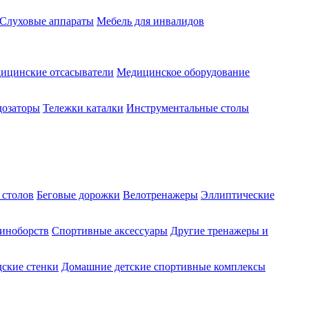
Слуховые аппараты
Мебель для инвалидов
ицинские отсасыватели
Медицинское оборудование
озаторы
Тележки каталки
Инструментальные столы
 столов
Беговые дорожки
Велотренажеры
Эллиптические
диноборств
Спортивные аксессуары
Другие тренажеры и
ские стенки
Домашние детские спортивные комплексы