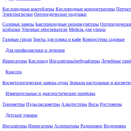
Кислородные коктейлеры
Кислородные концентраторы
Перчат
Электрогрелки
Ортопедические подушки
Солевые лампы
Бактерицидные рециркуляторы
Ортопедически
хозблоки
Уличные обогреватели
Мебель для улицы
Газовые грили
Зонты для пляжа и кафе
Компостеры садовые
Для профилактики и лечения
Ирригаторы
Кислород
Ингаляторы/небулайзеры
Лечебные при
Красота
Косметологические лампы-лупы
Зеркала настольные и космети
Измерительные и диагностические приборы
Тонометры
Пульсоксиметры
Алкотестеры
Весы
Ростомеры
Детские товары
Ингаляторы
Ирригаторы
Аспираторы
Радионяни
Видеоняни