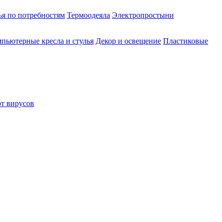
ья по потребностям
Термоодеяла
Электропростыни
пьютерные кресла и стулья
Декор и освещение
Пластиковые
от вирусов