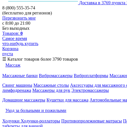
Доставка в 3769 пункта
8 (800) 555-35-74
(бесплатно для регионов)
Перезвонить мне
с 8:00 до 21:00
Без выходных
Товаров:
0
Самое время
что-нибудь купить
Корзина
пуста
☰
Каталог товаров
более 3790 товаров
Массаж
Массажные банки
Вибромассажеры
Виброплатформы
Массажн
Свинг машины
Массажные столы
Аксессуары для массажного 
лимфодренажа
Массажеры для рук
Электромассажеры
Домашние массажеры
Кушетки для массажа
Автомобильные м
Уход за больными и пожилыми
Ходунки
Ходунки-роллаторы
Противопролежневые матрасы
П
табуреты для ванной