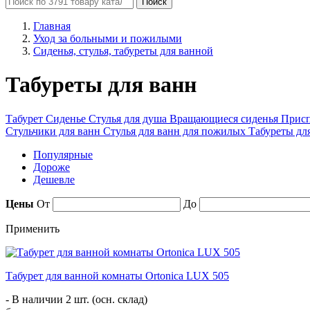
Поиск
Главная
Уход за больными и пожилыми
Сиденья, стулья, табуреты для ванной
Табуреты для ванн
Табурет
Сиденье
Стулья для душа
Вращающиеся сиденья
Присп
Стульчики для ванн
Стулья для ванн для пожилых
Табуреты дл
Популярные
Дороже
Дешевле
Цены
От
До
Применить
​Табурет для ванной комнаты Ortonica LUX 505
- В наличии 2 шт. (осн. склад)