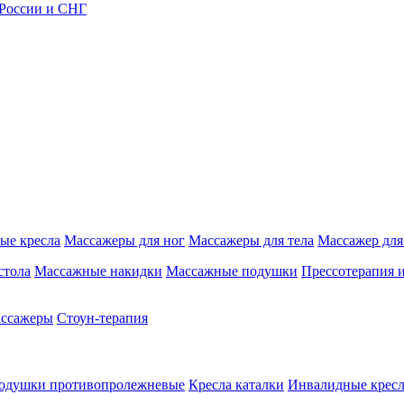
 России и СНГ
ые кресла
Массажеры для ног
Массажеры для тела
Массажер для
стола
Массажные накидки
Массажные подушки
Прессотерапия 
ассажеры
Стоун-терапия
одушки противопролежневые
Кресла каталки
Инвалидные кресл