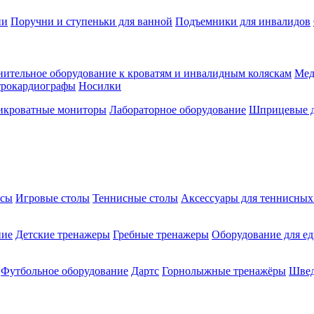
ии
Поручни и ступеньки для ванной
Подъемники для инвалидов
ительное оборудование к кроватям и инвалидным коляскам
Мед
трокардиографы
Носилки
икроватные мониторы
Лабораторное оборудование
Шприцевые д
ксы
Игровые столы
Теннисные столы
Аксессуары для теннисных
ние
Детские тренажеры
Гребные тренажеры
Оборудование для е
Футбольное оборудование
Дартс
Горнолыжные тренажёры
Швед