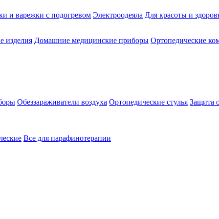
ки и варежки с подогревом
Электроодеяла
Для красоты и здоров
е изделия
Домашние медицинские приборы
Ортопедические ком
боры
Обеззараживатели воздуха
Ортопедические стулья
Защита 
ческие
Все для парафинотерапии