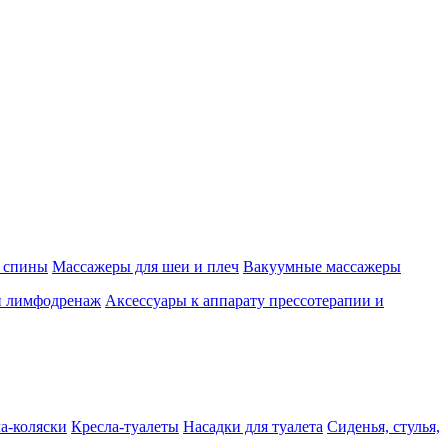
 спины
Массажеры для шеи и плеч
Вакуумные массажеры
и лимфодренаж
Аксессуары к аппарату прессотерапии и
а-коляски
Кресла-туалеты
Насадки для туалета
Сиденья, стулья,