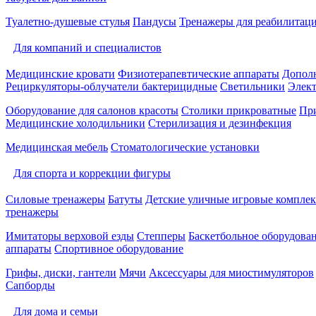
Туалетно-душевые стулья
Пандусы
Тренажеры для реабилитац
Для компаний и специалистов
Медицинские кровати
Физиотерапевтические аппараты
Дополн
Рециркуляторы-облучатели бактерицидные
Светильники
Элек
Оборудование для салонов красоты
Столики прикроватные
Пр
Медицинские холодильники
Стерилизация и дезинфекция
Медицинская мебель
Стоматологические установки
Для спорта и коррекции фигуры
Силовые тренажеры
Батуты
Детские уличные игровые компле
тренажеры
Имитаторы верховой езды
Степперы
Баскетбольное оборудова
аппараты
Спортивное оборудование
Грифы, диски, гантели
Мячи
Аксессуары для миостимуляторов
Сапборды
Для дома и семьи