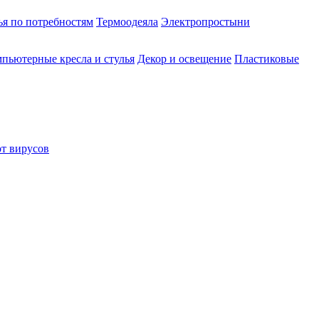
ья по потребностям
Термоодеяла
Электропростыни
пьютерные кресла и стулья
Декор и освещение
Пластиковые
от вирусов