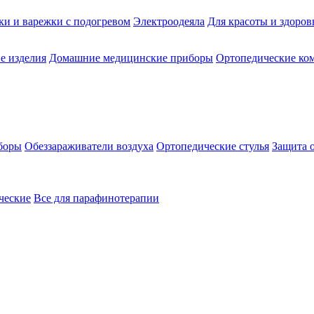
ки и варежки с подогревом
Электроодеяла
Для красоты и здоров
е изделия
Домашние медицинские приборы
Ортопедические ком
боры
Обеззараживатели воздуха
Ортопедические стулья
Защита 
ческие
Все для парафинотерапии