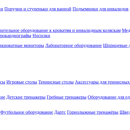
ии
Поручни и ступеньки для ванной
Подъемники для инвалидов
ительное оборудование к кроватям и инвалидным коляскам
Мед
трокардиографы
Носилки
икроватные мониторы
Лабораторное оборудование
Шприцевые д
ксы
Игровые столы
Теннисные столы
Аксессуары для теннисных
ние
Детские тренажеры
Гребные тренажеры
Оборудование для е
Футбольное оборудование
Дартс
Горнолыжные тренажёры
Швед