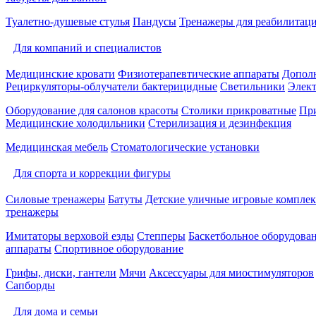
Туалетно-душевые стулья
Пандусы
Тренажеры для реабилитац
Для компаний и специалистов
Медицинские кровати
Физиотерапевтические аппараты
Дополн
Рециркуляторы-облучатели бактерицидные
Светильники
Элек
Оборудование для салонов красоты
Столики прикроватные
Пр
Медицинские холодильники
Стерилизация и дезинфекция
Медицинская мебель
Стоматологические установки
Для спорта и коррекции фигуры
Силовые тренажеры
Батуты
Детские уличные игровые компле
тренажеры
Имитаторы верховой езды
Степперы
Баскетбольное оборудова
аппараты
Спортивное оборудование
Грифы, диски, гантели
Мячи
Аксессуары для миостимуляторов
Сапборды
Для дома и семьи