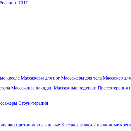
 России и СНГ
ые кресла
Массажеры для ног
Массажеры для тела
Массажер для
стола
Массажные накидки
Массажные подушки
Прессотерапия 
ассажеры
Стоун-терапия
одушки противопролежневые
Кресла каталки
Инвалидные кресл