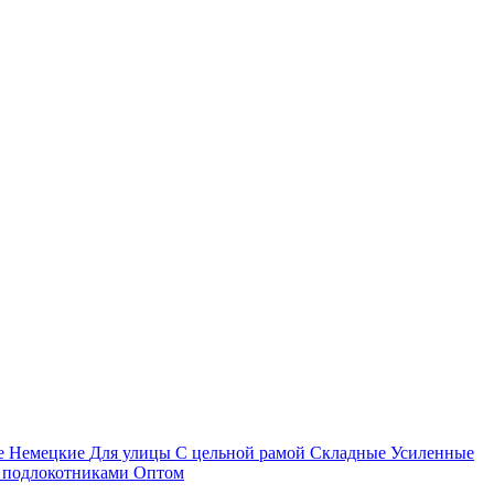
е
Немецкие
Для улицы
С цельной рамой
Складные
Усиленные
 подлокотниками
Оптом