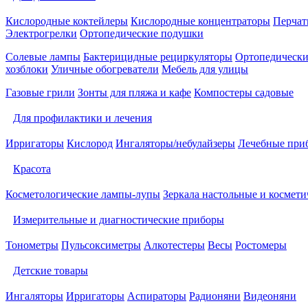
Кислородные коктейлеры
Кислородные концентраторы
Перчат
Электрогрелки
Ортопедические подушки
Солевые лампы
Бактерицидные рециркуляторы
Ортопедически
хозблоки
Уличные обогреватели
Мебель для улицы
Газовые грили
Зонты для пляжа и кафе
Компостеры садовые
Для профилактики и лечения
Ирригаторы
Кислород
Ингаляторы/небулайзеры
Лечебные при
Красота
Косметологические лампы-лупы
Зеркала настольные и космети
Измерительные и диагностические приборы
Тонометры
Пульсоксиметры
Алкотестеры
Весы
Ростомеры
Детские товары
Ингаляторы
Ирригаторы
Аспираторы
Радионяни
Видеоняни