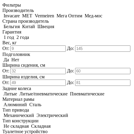
Фильтры
Производитель
Invacare
MET
Vermeiren
Мега Оптим
Мед-мос
Страна производитель
Бельгия
Китай
Швеция
Гарантия
1 год
2 года
Вес, кг
От:
До:
Подголовник
Да
Нет
Ширина сидения, см
От:
До:
Ширина изделия, см
От:
До:
Задние колеса
Литые
Литые/пневматические
Пневматические
Материал рамы
Алюминий
Сталь
Тип привода
Механический
Электрический
Тип конструкции
Не складная
Складная
Туалетное устройство