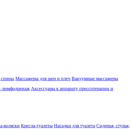
 спины
Массажеры для шеи и плеч
Вакуумные массажеры
и лимфодренаж
Аксессуары к аппарату прессотерапии и
а-коляски
Кресла-туалеты
Насадки для туалета
Сиденья, стулья,