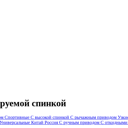
ируемой спинкой
ом
Спортивные
С высокой спинкой
С рычажным приводом
Узки
Универсальные
Китай
Россия
С ручным приводом
С откидными