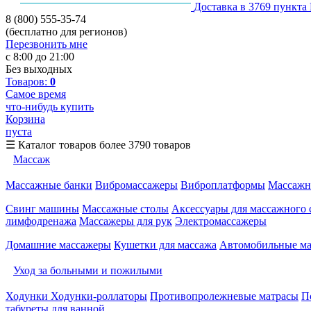
Доставка в 3769 пункта
8 (800) 555-35-74
(бесплатно для регионов)
Перезвонить мне
с 8:00 до 21:00
Без выходных
Товаров:
0
Самое время
что-нибудь купить
Корзина
пуста
☰
Каталог товаров
более 3790 товаров
Массаж
Массажные банки
Вибромассажеры
Виброплатформы
Массажн
Свинг машины
Массажные столы
Аксессуары для массажного 
лимфодренажа
Массажеры для рук
Электромассажеры
Домашние массажеры
Кушетки для массажа
Автомобильные м
Уход за больными и пожилыми
Ходунки
Ходунки-роллаторы
Противопролежневые матрасы
П
табуреты для ванной