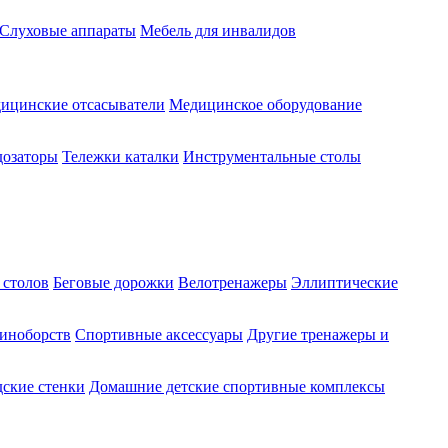
Слуховые аппараты
Мебель для инвалидов
ицинские отсасыватели
Медицинское оборудование
озаторы
Тележки каталки
Инструментальные столы
 столов
Беговые дорожки
Велотренажеры
Эллиптические
диноборств
Спортивные аксессуары
Другие тренажеры и
ские стенки
Домашние детские спортивные комплексы