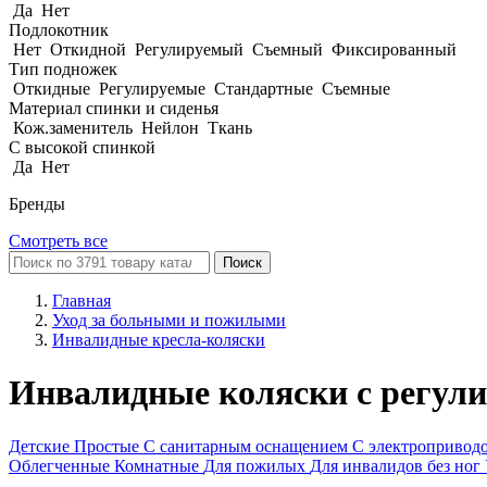
Да
Нет
Подлокотник
Нет
Откидной
Регулируемый
Съемный
Фиксированный
Тип подножек
Откидные
Регулируемые
Стандартные
Съемные
Материал спинки и сиденья
Кож.заменитель
Нейлон
Ткань
С высокой спинкой
Да
Нет
Бренды
Смотреть все
Поиск
Главная
Уход за больными и пожилыми
Инвалидные кресла-коляски
Инвалидные коляски с регул
Детские
Простые
С санитарным оснащением
С электропривод
Облегченные
Комнатные
Для пожилых
Для инвалидов без ног