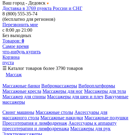
Ваш город -
Дедовск
Доставка в 3769 пункта России и СНГ
8 (800) 555-35-74
(бесплатно для регионов)
Перезвонить мне
с 8:00 до 21:00
Без выходных
Товаров:
0
Самое время
что-нибудь купить
Корзина
пуста
☰
Каталог товаров
более 3790 товаров
Массаж
Массажные банки
Вибромассажеры
Виброплатформы
Массажные кресла
Массажеры для ног
Массажеры для тела
Массажер для спины
Массажеры для шеи и плеч
Вакуумные
массажеры
Свинг машины
Массажные столы
Аксессуары для
массажного стола
Массажные накидки
Массажные подушки
Прессотерапия и лимфодренаж
Аксессуары к аппарату
прессотерапии и лимфодренажа
Массажеры для рук
Электромассажеры