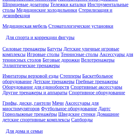
Шприцевые дозаторы
Тележки каталки
Инструментальные
столы
Медицинские холодильники
Стерилизация и
дезинфекция
Медицинская мебель
Стоматологические установки
Для спорта и коррекции фигуры
Силовые тренажеры
Батуты
Детские уличные игровые
комплексы
Игровые столы
Теннисные столы
Аксессуары для
теннисных столов
Беговые дорожки
Велотренажеры
Эллиптические тренажеры
Имитаторы верховой езды
Степперы
Баскетбольное
оборудование
Детские тренажеры
Гребные тренажеры
Оборудование для единоборств
Спортивные аксессуары
Другие тренажеры и аппараты
Спортивное оборудование
Грифы, диски, гантели
Мячи
Аксессуары для
миостимуляторов
Футбольное оборудование
Дартс
Горнолыжные тренажёры
Шведские стенки
Домашние
детские спортивные комплексы
Сапборды
Для дома и семьи