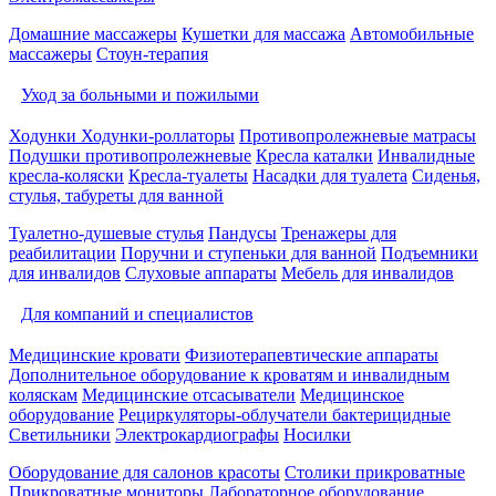
Домашние массажеры
Кушетки для массажа
Автомобильные
массажеры
Стоун-терапия
Уход за больными и пожилыми
Ходунки
Ходунки-роллаторы
Противопролежневые матрасы
Подушки противопролежневые
Кресла каталки
Инвалидные
кресла-коляски
Кресла-туалеты
Насадки для туалета
Сиденья,
стулья, табуреты для ванной
Туалетно-душевые стулья
Пандусы
Тренажеры для
реабилитации
Поручни и ступеньки для ванной
Подъемники
для инвалидов
Слуховые аппараты
Мебель для инвалидов
Для компаний и специалистов
Медицинские кровати
Физиотерапевтические аппараты
Дополнительное оборудование к кроватям и инвалидным
коляскам
Медицинские отсасыватели
Медицинское
оборудование
Рециркуляторы-облучатели бактерицидные
Светильники
Электрокардиографы
Носилки
Оборудование для салонов красоты
Столики прикроватные
Прикроватные мониторы
Лабораторное оборудование