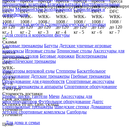
Шприцевые дозаторы
Тележки каталки
Инструментальные
столы
Медицинские холодильники
Стерилизация и
дезинфекция
Медицинская мебель
Стоматологические установки
Для спорта и коррекции фигуры
Силовые тренажеры
Батуты
Детские уличные игровые
комплексы
Игровые столы
Теннисные столы
Аксессуары для
теннисных столов
Беговые дорожки
Велотренажеры
Эллиптические тренажеры
Имитаторы верховой езды
Степперы
Баскетбольное
оборудование
Детские тренажеры
Гребные тренажеры
Оборудование для единоборств
Спортивные аксессуары
Другие тренажеры и аппараты
Спортивное оборудование
9 490 руб
Стоимость доставки
Грифы, диски, гантели
Мячи
Аксессуары для
Срок доставки
миостимуляторов
Футбольное оборудование
Дартс
Осталось 10 шт. (доп. склад)
Горнолыжные тренажёры
Шведские стенки
Домашние
уточняйте
детские спортивные комплексы
Сапборды
уточняйте
Для дома и семьи
Цена: