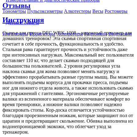
Отзывы
Тонометры
Пульсоксиметры
Алкотестеры
Весы
Ростомеры
Инструкция
Детские товары
Скамья для пресса DFC WRK-1008 – надежный тренажер для
Ингаляторы
Ирригаторы
Аспираторы
Радионяни
Видеоняни
домашних тренировок! Эта скамья спортивная спортивная
сочетает в себе прочность, функциональность и удобство.
Стальная рама гарантирует прочность и устойчивость даже
при интенсивных нагрузках. Максимальный вес пользователя
составляет 110 кг, что делает скамью подходящей для
большинства пользователей. 2 уровня регулировки угла
наклона скамьи для жима позволяют менять нагрузку и
эффективно прорабатывать разные группы мышц. Вы можете
выполнять подъемы корпуса для прокачки пресса, подъемы
ног для нижнего отдела живота, а также использовать скамью
для упражнений с гантелями. Эргономичные регулируемые
валики из вспененного материала обеспечивают комфорт во
время тренировки, а нижние валики позволяют надежно
фиксировать стопы. Кор-доска отличается устойчивостью
благодаря прорезиненным ножкам, которые защищают пол от
царапин и предотвращают скольжение. Обивка выполнена из
водонепроницаемой экокожи, что облегчает уход за
тренажером.