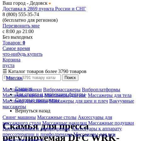
Ваш город -
Дедовск
Доставка в 2869 пункта России и СНГ
8 (800) 555-35-74
(бесплатно для регионов)
Перезвонить мне
с 8:00 до 21:00
Без выходных
Товаров:
0
Самое время
что-нибудь купить
Корзина
пуста
☰
Каталог товаров
более 3790 товаров
Массаж
Поиск
Главная
Массажные банки
Вибромассажеры
Виброплатформы
Для спорта и коррекции фигуры
Массажные кресла
Массажеры для ног
Массажеры для тела
Силовые тренажеры
Массажер для спины
Массажеры для шеи и плеч
Вакуумные
массажеры
Вернуться назад
Свинг машины
Массажные столы
Аксессуары для
массажного стола
Массажные накидки
Массажные подушки
Скамья для пресса
Прессотерапия и лимфодренаж
Аксессуары к аппарату
прессотерапии и лимфодренажа
Массажеры для рук
регулируемая DFC WRK-
Электромассажеры