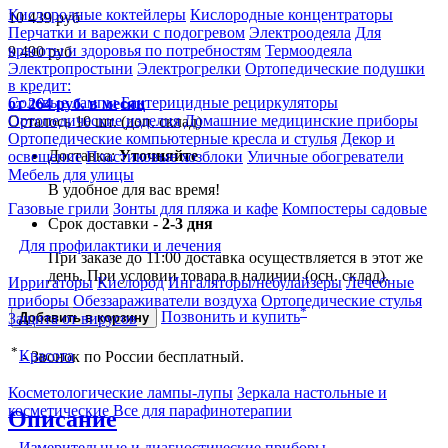
Кислородные коктейлеры
Кислородные концентраторы
10 439
руб
Перчатки и варежки с подогревом
Электроодеяла
Для
красоты и здоровья по потребностям
Термоодеяла
9 490
руб
Электропростыни
Электрогрелки
Ортопедические подушки
в кредит:
Солевые лампы
Бактерицидные рециркуляторы
от 264 руб. в месяц
Ортопедические изделия
Домашние медицинские приборы
Осталось 10 шт. (доп. склад)
Ортопедические компьютерные кресла и стулья
Декор и
Доставка:
Уточняйте
освещение
Пластиковые хозблоки
Уличные обогреватели
Мебель для улицы
В удобное для вас время!
Газовые грили
Зонты для пляжа и кафе
Компостеры садовые
Срок доставки -
2-3 дня
Для профилактики и лечения
При заказе до 11:00 доставка осуществляется в этот же
день. При условии товара в наличии (осн. склад).
Ирригаторы
Кислород
Ингаляторы/небулайзеры
Лечебные
приборы
Обеззараживатели воздуха
Ортопедические стулья
*
Позвонить и купить
Защита от вирусов
Добавить в корзину
*
Красота
- Звонок по России бесплатный.
Косметологические лампы-лупы
Зеркала настольные и
косметические
Все для парафинотерапии
Описание
Измерительные и диагностические приборы